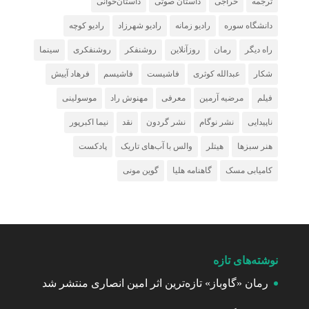
ترجمه
حراجی
داستان صوتی
داستان‌خوانی
دانشگاه سوره
رادیو زمانه
رادیو شهرزاد
رادیو کوچه
راه دیگر
رمان
روزآنلاین
روشنفکر
روشنفکری
سینما
شکار
عبدالله کوثری
فاشیست
فاشیسم
فرهاد آییش
فیلم
مرضیه آرمین
معرفی
مهنوش راد
موسولینی
ناپیدایی
نشر نوگام
نشر گردون
نقد
نیما اکبرپور
هنر سبزها
هیتلر
والس با آب‌های تاریک
پادکست
کامیابی مسک
گاهنامه هلیا
گوین مونی
نوشته‌های تازه
رمان «گاوباز» تازه‌ترین اثر امین انصاری منتشر شد