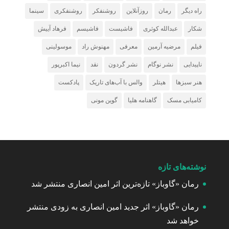
راه دیگر
رمان
روزآنلاین
روشنفکر
روشنفکری
سینما
شکار
عبدالله کوثری
فاشیست
فاشیسم
فرهاد آییش
فیلم
مرضیه آرمین
معرفی
مهنوش راد
موسولینی
ناپیدایی
نشر نوگام
نشر گردون
نقد
نیما اکبرپور
هنر سبزها
هیتلر
والس با آب‌های تاریک
پادکست
کامیابی مسک
گاهنامه هلیا
گوین مونی
نوشته‌های تازه
رمان «گاوباز» تازه‌ترین اثر امین انصاری منتشر شد
رمان «گاوباز» اثر جدید امین انصاری به زودی منتشر
خواهد شد