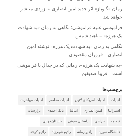
رمان «گاوباز» اثر جدید امین انصاری به زودی منتشر
خواهد شد
فراموشی علیه فراموشی؛ نگاهی به رمان «به شهادت
یک هرزه» – ناهید شمس
نگاهی به رمان «به شهادت یک هرزه» نوشته امین
انصاری – فروزان مقصودی
«به شهادت یک هرزه»، رمانی که در جدال با فراموشی
است – فریبا صدیقیم
برچسب‌ها
ادبیات
ادبیات آمریکای لاتین
ادبیات معاصر
ادبیات مهاجرت
استرالیا
امین انصاری
ایتالیا
بابک احمدی
ترارسانه
ترجمه
حراجی
داستان صوتی
داستان‌خوانی
دانشگاه سوره
رادیو زمانه
رادیو شهرزاد
رادیو کوچه