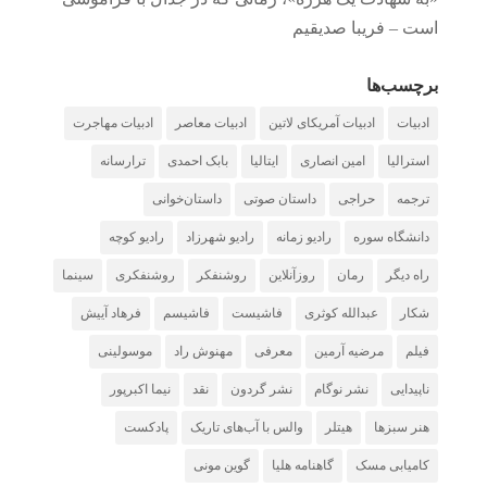
است – فریبا صدیقیم
برچسب‌ها
ادبیات
ادبیات آمریکای لاتین
ادبیات معاصر
ادبیات مهاجرت
استرالیا
امین انصاری
ایتالیا
بابک احمدی
ترارسانه
ترجمه
حراجی
داستان صوتی
داستان‌خوانی
دانشگاه سوره
رادیو زمانه
رادیو شهرزاد
رادیو کوچه
راه دیگر
رمان
روزآنلاین
روشنفکر
روشنفکری
سینما
شکار
عبدالله کوثری
فاشیست
فاشیسم
فرهاد آییش
فیلم
مرضیه آرمین
معرفی
مهنوش راد
موسولینی
ناپیدایی
نشر نوگام
نشر گردون
نقد
نیما اکبرپور
هنر سبزها
هیتلر
والس با آب‌های تاریک
پادکست
کامیابی مسک
گاهنامه هلیا
گوین مونی