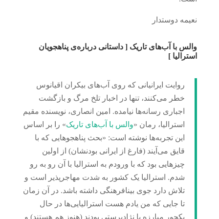
نعیمه دوستدار
والس با آب‌های تاریک [ داستانی درباره‌ی پناهجویان
استرالیا ]
روایت ایرانیانی که روی آب‌های بیکران اقیانوس
خطر می‌کنند، تنها در اخبار تلخ مرگ و بازگشت
اجباری رسانه‌ها نیامده. امین انصاری، نویسنده‌ مقیم
استرالیا، رمان «
والس با آب‌های تاریک
» را بر اساس
این تجربه‌ها نوشته است: «بحث پناهجوهایی که با
قایق می‌‌آیند (فارغ از ایرانی بودنشان) از اولین
چیزهایی بود که با ورودم به استرالیا با آن رو به رو
شدم. استرالیا یک کشور به شدت مهاجرپذیر است و
تلاش دارد جوی بینافرهنگی داشته باشد. در آن زمان
تا جایی که من یادم هست استرالیایی‌ها در حال
یکجور مبارزه با نژادپرستی بودند (هنوز هم هستند) و