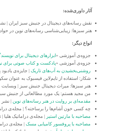
آثار داوری‌شده:
نقش رسانه‌های دیجیتال در جنبش سبز ایران | نشریه 
هنر سبزها: زیبایی‌شناسی رسانه‌های نوین در حوادث پیش و پس از انتخابات ۱۳۸۸ | خروجی سمپوزی
انواع دیگر:
جزوه‌ی آموزشی «
ابزارهای دیجیتال برای نویسند
جزوه‌ی آموزشی «
پادکست و کتاب صوتی برای ن
روشنی‌بخشیدن به آب‌های تاریک
| جایزه‌ی یادبود 
شکار: استفاده از تایم‌لاین فیسبوک به عنوان سکویی ب
هنر سبزها: میراث دیجیتال جنبش سبز | وبسایت رسم
من مجید هستم: یک مورد مطالعاتی از جنبش سبز | 
مقدمه‌ای بر روایت در هنر رسانه‌های نوین
| نشر افر
چه کسی خون آشام‌ها را برساخته؟ | مجله‌ی دراماتیک 
مصاحبه با مارتین استیر
| مجله‌ی دراماتیک هلیا | ته
مصاحبه با پروفسور کامیابی مسک
| مجله‌ی درامات